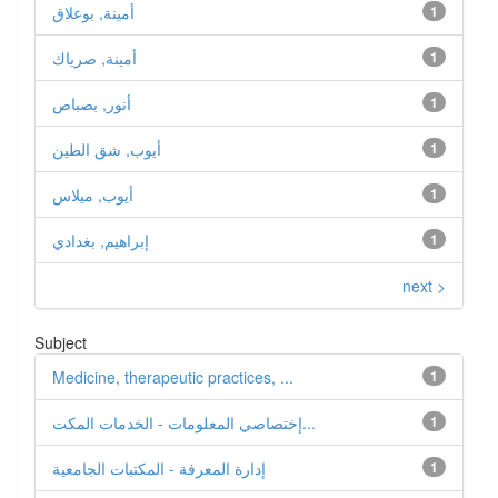
1
أمينة, بوعلاق
1
أمينة, صرياك
1
أنور, بصباص
1
أيوب, شق الطين
1
أيوب, ميلاس
1
إبراهيم, بغدادي
next >
Subject
Medicine, therapeutic practices, ...
1
1
إختصاصي المعلومات - الخدمات المكت...
1
إدارة المعرفة - المكتبات الجامعیة