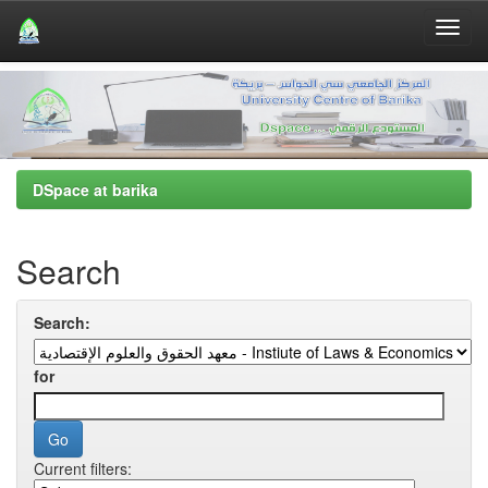
Skip
navigation
DSpace at barika
Search
Search:
for
Current filters: