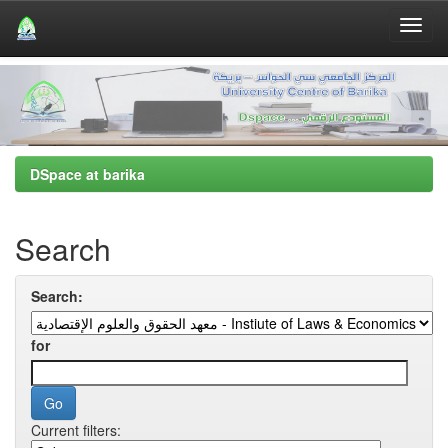
Skip
navigation
DSpace at barika
Search
Search:
for
Current filters: