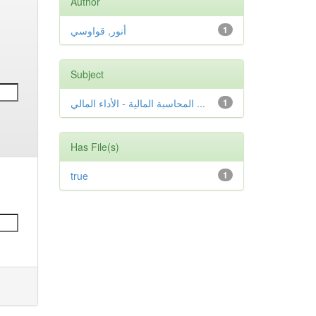
Author
أنور, قواوسي
1
Subject
المحاسبة المالية - الأداء المالي ...
1
Has File(s)
true
1