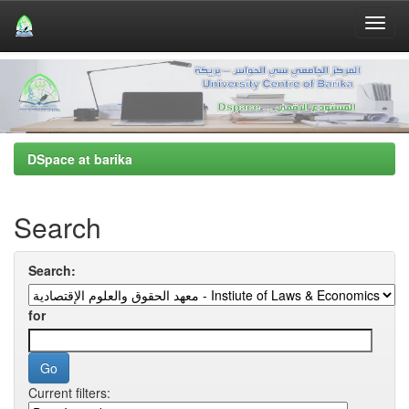
Skip
navigation
DSpace at barika
Search
Search:
for
Current filters: