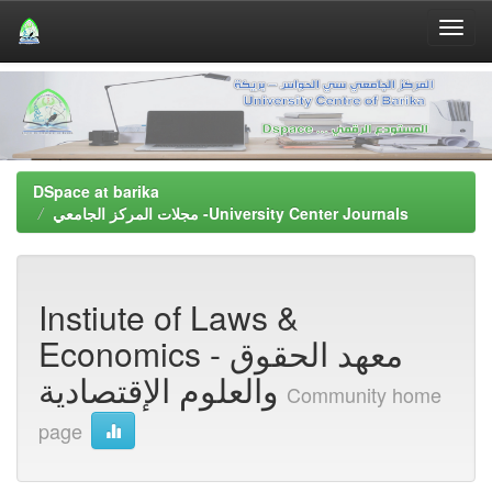
Skip
navigation
DSpace at barika
مجلات المركز الجامعي -University Center Journals
Instiute of Laws &
Economics - معهد الحقوق
والعلوم اﻹقتصادية
Community home
page