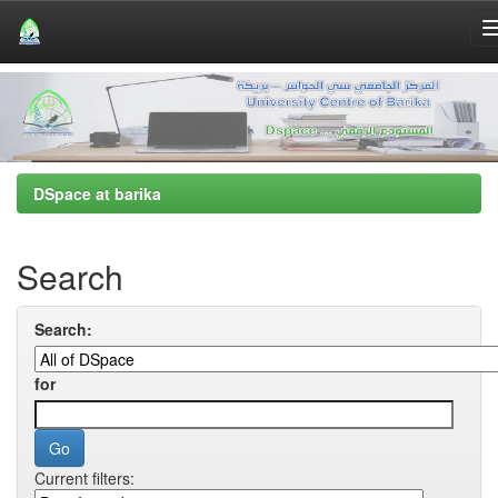
Skip
navigation
DSpace at barika
Search
Search:
for
Current filters: