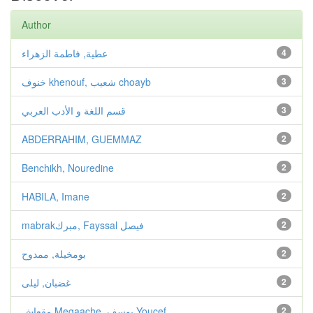
Author
عطية, فاطمة الزهراء
4
خنوف khenouf, شعيب choayb
3
قسم اللغة و الأدب العربي
3
ABDERRAHIM, GUEMMAZ
2
Benchikh, Nouredine
2
HABILA, Imane
2
mabrakمبرك, Fayssal فيصل
2
بومخيلة, ممدوح
2
غضبان, ليلى
2
مقعاش Megaache, يوسف Youcef
2