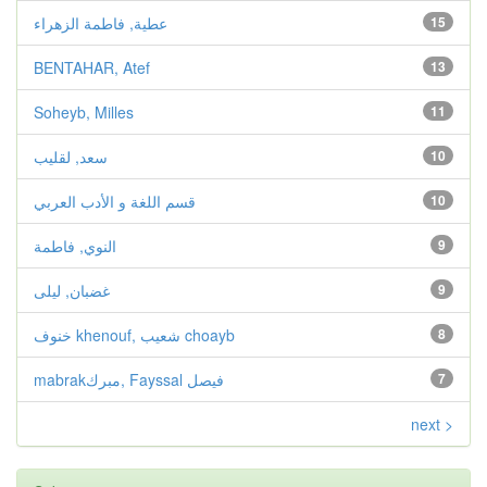
عطية, فاطمة الزهراء
15
BENTAHAR, Atef
13
Soheyb, Milles
11
سعد, لقليب
10
قسم اللغة و الأدب العربي
10
النوي, فاطمة
9
غضبان, ليلى
9
خنوف khenouf, شعيب choayb
8
mabrakمبرك, Fayssal فيصل
7
next >