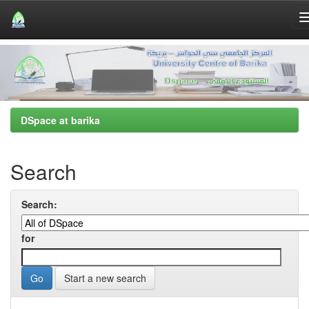
Skip
navigation
DSpace at barika
Search
Search:
for
Start a new search