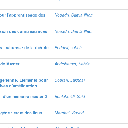
our l'apprentissage des
Nouadri, Samia Ilhem
ssion des connaissances
Nouadri, Samia Ilhem
-cultures : de la théorie
Beddiaf, sabah
 de Master
Abdelhamid, Nabila
lgérienne: Éléments pour
Dourari, Lakhdar
ives d’amélioration
ral d'un mémoire master 2
Benlahmidi, Said
érie : états des lieux,
Merabet, Souad