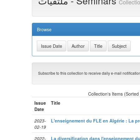
ملتقيات - Seminars
Collect
Browse
Subscribe to this collection to receive daily e-mail notificati
Collection's Items (Sorted
Issue
Title
Date
2023-
L'enseignement du FLE en Algérie : La pr
02-19
2022-
La diversification dans l'enseignement d