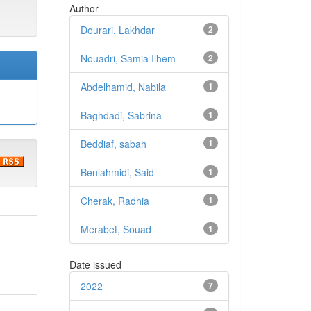
Author
Dourari, Lakhdar
2
Nouadri, Samia Ilhem
2
Abdelhamid, Nabila
1
Baghdadi, Sabrina
1
Beddiaf, sabah
1
Benlahmidi, Said
1
Cherak, Radhia
1
Merabet, Souad
1
Date issued
2022
7