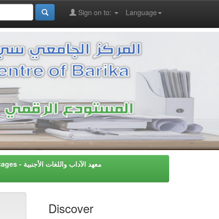
Sign on to:
Language
Instiute of Letters & Foreign Languages - معهد اﻵداب واللغات اﻷجنبية
Discover