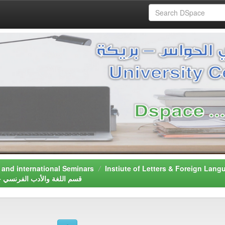
ملتقي - National and international Seminars
Department of French Language & Literature - قسم اللغة واﻷدب الفرنسي